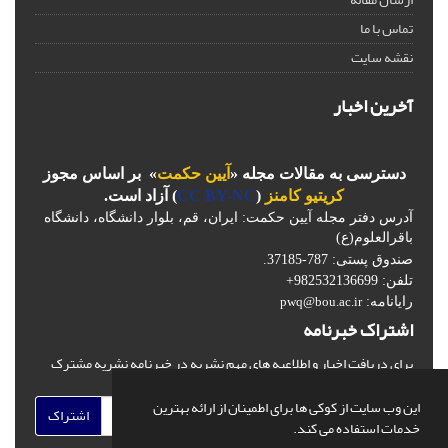
تماس با ما
نقشه سایت
آخرین اخبار
دسترسی به مقالات مجله «
آیین حکمت
» بر اساس مجوز
کریتیو کامنز
(
CC BY-NC
) آزاد است.
آدرس دفتر مجله آیین حکمت: ایران، قم، بلوار دانشگاه، دانشگاه
باقرالعلوم(ع)
صندوق پستی: 787-37185.
تلفن: 982532136699+
رایانامه:
pwq@bou.ac.ir
اشتراک خبرنامه
برای دریافت اخبار و اطلاعیه های مهم نشریه در خبرنامه نشریه مشترک
شوید.
این وب سایت از کوکی ها برای اطمینان از ارائه بهترین
اشتراک
خدمات استفاده می کند.