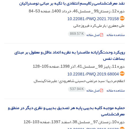
نقد معرفت‌شناسی رئالیسم انتقادی با تکیه بر مبانی نوصدرائیان
دوره 12، زمستان99 _ مسلسل 46، خرداد 1400، صفحه
53-84
10.22081/PWQ.2021.70158
علی جعفری؛ یارعلی کرد فیروزجائی
869.57 K
مشاهده مقاله
اصل مقاله
رویکرد وحدت‌گرایانه ملاصدرا به نظریه اتحاد عاقل و معقول بر مبنای
بساطت نفس
دوره 11، پاییز 98 _ مسلسل 41، آذر 1398، صفحه
105-128
10.22081/PWQ.2019.68004
اعظم مردیها؛ سید مرتضی حسینی شاهرودی؛ علیرضا کهنسال
537.94 K
مشاهده مقاله
اصل مقاله
حملیه موجبه کلیه بدیهی پایه هر تصدیق بدیهی و نظری دیگر در منطق و
معرفت‌شناسی
دوره 10، زمستان 97 _ مسلسل 38، اسفند 1397، صفحه
103-126