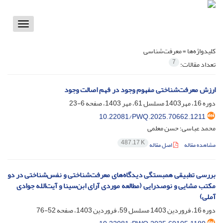
Toggle
vigation
کلیدواژه‌ها =
معرفت‌شناسی
7
تعداد مقالات:
ارزش معرفت‌شناختی مفهوم وجود در فهم اصالت وجود
دوره 16، مهر1403 مسلسل 61، مهر 1403، صفحه
6-23
10.22081/PWQ.2025.70662.1211
محمد عباسی؛ حسن معلمی
487.17 K
مشاهده مقاله
اصل مقاله
بررسی تطبیقی همبستگی دیدگاه‌های معرفت‌شناختی و نفس‌شناختی در دو
مکتب مشایی و نوصدرایی (مطالعه موردی آرای ابن‌سینا و آیت‌الله جوادی
آملی)
دوره 16، فروردین 1403 مسلسل 59، فروردین 1403، صفحه
52-76